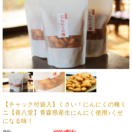
【チャック付袋入】くさい！にんにくの種ミ
ニ【喜八堂】青森県産生にんにく使用♪くせ
になる味！
¥300
(税込)
価格: