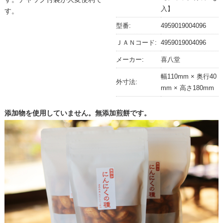
入】
す。
型番:
4959019004096
ＪＡＮコード:
4959019004096
メーカー:
喜八堂
幅110mm × 奥行40
外寸法:
mm × 高さ180mm
添加物を使用していません。無添加煎餅です。