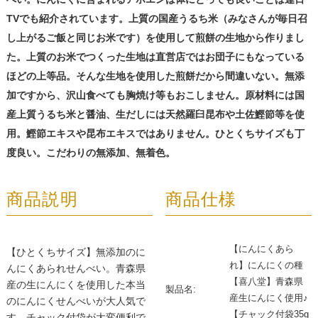
TVでも紹介されています。上質の国産うるち米（みなさんが毎日召
し上がるご飯と同じお米です）を使用して煎餅の生地から作りまし
た。上質のお米でつくった生地は直営店ではお団子にもなっている
ほどの上等品。そんな生地を使用した煎餅だから間違いない。無添
加ですから、沢山食べても胸焼け等もおこしません。原材料には国
産上質うるち米と醤油、生だしには天然羅臼昆布や土佐鰹節等を使
用。鰹節エキスや昆布エキスではありません。ひとくちサイズも丁
度良い。こだわりの無添加、無着色。
商品説明
商品仕様
【にんにくあら
【ひとくちサイズ】無添加のに
れ】にんにくの種
んにくあられせんべい。青森県
【喜八堂】青森県
産の生にんにくを使用した本当
製品名:
産生にんにく使用♪
のにんにくせんべいが大人気で
【チャック付袋35g
す。チャック付袋が大変便利で