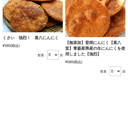
くさい 強烈！ 喜八にんにく
【無添加】昔焼にんにく【喜八
¥580
(税込)
堂】青森産県産の生にんにくを使
用しました【強烈】
数量：
袋
¥580
(税込)
数量：
袋