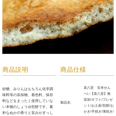
商品説明
商品仕様
喜八堂 玄米せん
砂糖、みりんはもちろん化学調
べい【喜八堂】無
味料等の添加物、着色料、保存
添加/ギフト/プレゼ
料などをまったく使用していな
製品名:
ント/お土産/煎餅/お
い本物のしょうゆ煎餅です。素
かき/手焼き/薄焼き/
朴なぬかの香りと旨みがぎっし