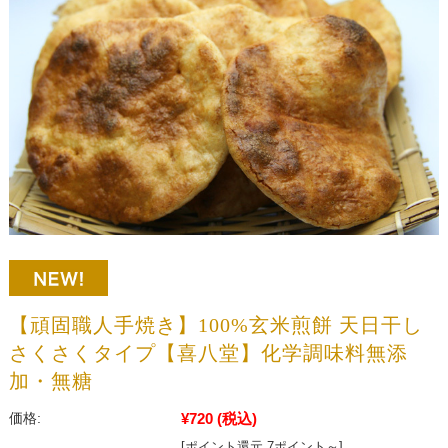
【頑固職人手焼き】100%玄米煎餅 天日干し
さくさくタイプ【喜八堂】化学調味料無添
加・無糖
¥720
(税込)
価格:
[ポイント還元 7ポイント～]