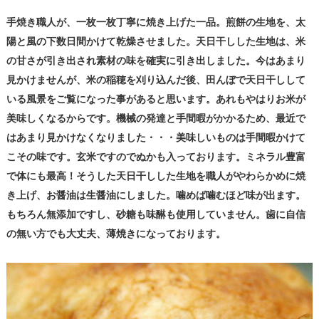
手焼き職人が、一枚一枚丁寧に焼き上げた一品。煎餅の生地を、太
陽と風の下数日間かけて乾燥させました。天日干しした生地は、米
の甘さが引き出され素材の味を確実に引き出しました。今はあまり
見かけませんが、米の稲穂を刈り込んだ後、田んぼで天日干しして
いる風景をご覧になった事があると思います。あれもやはりお米が
美味しくなるからです。機械の発達と手間暇がかかるため、最近で
はあまり見かけなくなりました・・・美味しいものは手間暇かけて
こその味です。玄米ですのでぬかも入っております。ミネラル豊富
で体にも最高！そうした天日干しした生地を職人がやわらかめに焼
き上げ、お醤油は生醤油にしました。噛めば噛むほど味が出ます。
もちろん無添加ですし、砂糖も味醂も使用していません。歯に自信
の無い方でも大丈夫、薄焼きになっております。