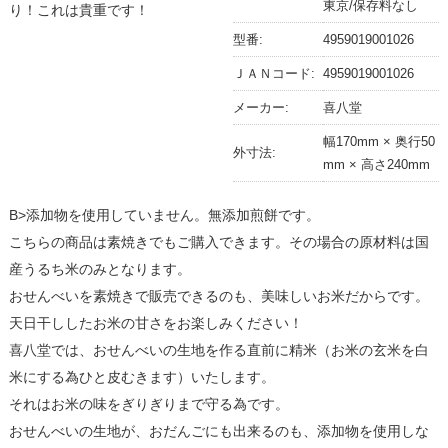
東京/保存料なし
り！これは貴重です！
型番:
4959019001026
ＪＡＮコード:
4959019001026
メーカー:
喜八堂
幅170mm × 奥行50
外寸法:
mm × 高さ240mm
B>添加物を使用していません。無添加煎餅です。
こちらの商品は素焼きでもご購入できます。その場合の原材料は国
産うるち米のみとなります。
おせんべいを素焼きで販売できるのも、美味しいお米だからです。
天日干ししたお米の甘さをお楽しみください！
喜八堂では、おせんべいの生地を作る直前に精米（お米の玄米を白
米にする為ひと皮むきます）いたします。
それはお米の味をぎりぎりまで守る為です。
おせんべいの生地が、おだんごにも出来るのも、添加物を使用しな