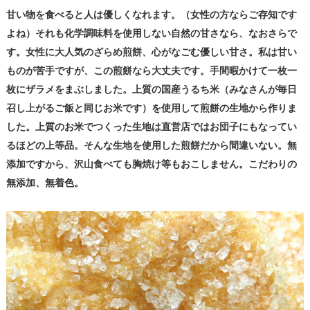
甘い物を食べると人は優しくなれます。（女性の方ならご存知です
よね）それも化学調味料を使用しない自然の甘さなら、なおさらで
す。女性に大人気のざらめ煎餅、心がなごむ優しい甘さ。私は甘い
ものが苦手ですが、この煎餅なら大丈夫です。手間暇かけて一枚一
枚にザラメをまぶしました。上質の国産うるち米（みなさんが毎日
召し上がるご飯と同じお米です）を使用して煎餅の生地から作りま
した。上質のお米でつくった生地は直営店ではお団子にもなってい
るほどの上等品。そんな生地を使用した煎餅だから間違いない。無
添加ですから、沢山食べても胸焼け等もおこしません。こだわりの
無添加、無着色。