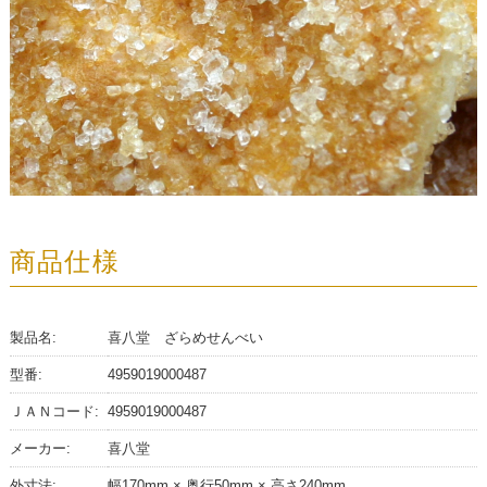
商品仕様
製品名:
喜八堂 ざらめせんべい
型番:
4959019000487
ＪＡＮコード:
4959019000487
メーカー:
喜八堂
外寸法:
幅170mm × 奥行50mm × 高さ240mm